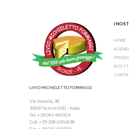
I NOST
HOME
AZIEND
PRODO
RICETT
CONTA
LIVIO MICHIELETTO FORMAGGI
Via Venezia, 38
30037 Scorzè (VE) - Italia
Tel. +39 041 445059
Cell. +39 338 6056838
Fax. +39 041 445059