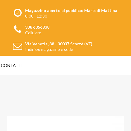
Magazzino aperto al pubblico: Martedì Mattina
8:00 - 12:30
338 6056838
Cellulare
Via Venezia, 38 - 30037 Scorzè (VE)
Indirizzo magazzino e sede
CONTATTI